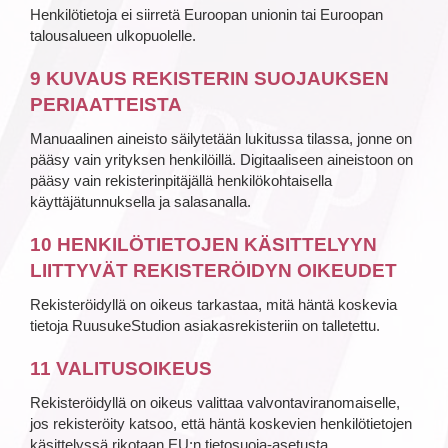
Henkilötietoja ei siirretä Euroopan unionin tai Euroopan
talousalueen ulkopuolelle.
9 KUVAUS REKISTERIN SUOJAUKSEN
PERIAATTEISTA
Manuaalinen aineisto säilytetään lukitussa tilassa, jonne on
pääsy vain yrityksen henkilöillä. Digitaaliseen aineistoon on
pääsy vain rekisterinpitäjällä henkilökohtaisella
käyttäjätunnuksella ja salasanalla.
10 HENKILÖTIETOJEN KÄSITTELYYN
LIITTYVÄT REKISTERÖIDYN OIKEUDET
Rekisteröidyllä on oikeus tarkastaa, mitä häntä koskevia
tietoja RuusukeStudion asiakasrekisteriin on talletettu.
11 VALITUSOIKEUS
Rekisteröidyllä on oikeus valittaa valvontaviranomaiselle,
jos rekisteröity katsoo, että häntä koskevien henkilötietojen
käsittelyssä rikotaan EU:n tietosuoja-asetusta.