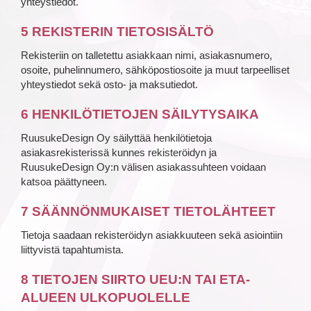
yhteystiedot.
5 REKISTERIN TIETOSISÄLTÖ
Rekisteriin on talletettu asiakkaan nimi, asiakasnumero,
osoite, puhelinnumero, sähköpostiosoite ja muut tarpeelliset
yhteystiedot sekä osto- ja maksutiedot.
6 HENKILÖTIETOJEN SÄILYTYSAIKA
RuusukeDesign Oy säilyttää henkilötietoja
asiakasrekisterissä kunnes rekisteröidyn ja
RuusukeDesign Oy:n välisen asiakassuhteen voidaan
katsoa päättyneen.
7 SÄÄNNÖNMUKAISET TIETOLÄHTEET
Tietoja saadaan rekisteröidyn asiakkuuteen sekä asiointiin
liittyvistä tapahtumista.
8 TIETOJEN SIIRTO UEU:N TAI ETA-
ALUEEN ULKOPUOLELLE